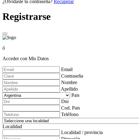
¿Olvidaste tu contraseña?
Recuperar
Registrarse
ó
Acceder con Mis Datos
Email
Contraseña
Nombre
Apellido
Pais
Dni
Cod. Pais
Teléfono
Localidad
Localidad / provincia
Dirección