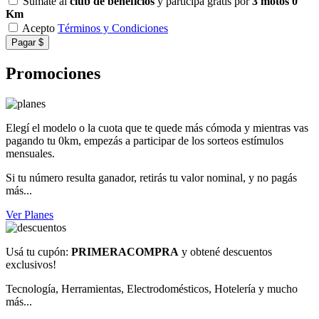
Sumate al
club de beneficios
y participá gratis por
3 motos 0
Km
Acepto
Términos y Condiciones
Pagar $
Promociones
Elegí el modelo o la cuota que te quede más cómoda y mientras vas
pagando tu 0km, empezás a participar de los sorteos estímulos
mensuales.
Si tu número resulta ganador, retirás tu valor nominal, y no pagás
más...
Ver Planes
Usá tu cupón:
PRIMERACOMPRA
y obtené descuentos
exclusivos!
Tecnología, Herramientas, Electrodomésticos, Hotelería y mucho
más...