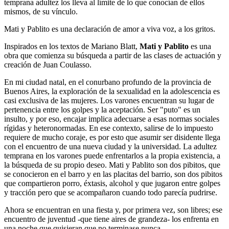
temprana adultez los lleva al límite de lo que conocían de ellos
mismos, de su vínculo.
Mati y Pablito es una declaración de amor a viva voz, a los gritos.
Inspirados en los textos de Mariano Blatt,
Mati y Pablito
es una
obra que comienza su búsqueda a partir de las clases de actuación y
creación de Juan Coulasso.
En mi ciudad natal, en el conurbano profundo de la provincia de
Buenos Aires, la exploración de la sexualidad en la adolescencia es
casi exclusiva de las mujeres. Los varones encuentran su lugar de
pertenencia entre los golpes y la aceptación. Ser "puto" es un
insulto, y por eso, encajar implica adecuarse a esas normas sociales
rígidas y heteronormadas. En ese contexto, salirse de lo impuesto
requiere de mucho coraje, es por esto que asumir ser disidente llega
con el encuentro de una nueva ciudad y la universidad. La adultez
temprana en los varones puede enfrentarlos a la propia existencia, a
la búsqueda de su propio deseo. Mati y Pablito son dos pibitos, que
se conocieron en el barro y en las placitas del barrio, son dos pibitos
que compartieron porro, éxtasis, alcohol y que jugaron entre golpes
y tracción pero que se acompañaron cuando todo parecía pudrirse.
Ahora se encuentran en una fiesta y, por primera vez, son libres; ese
encuentro de juventud -que tiene aires de grandeza- los enfrenta en
una noche que quisieran que no terminase nunca.