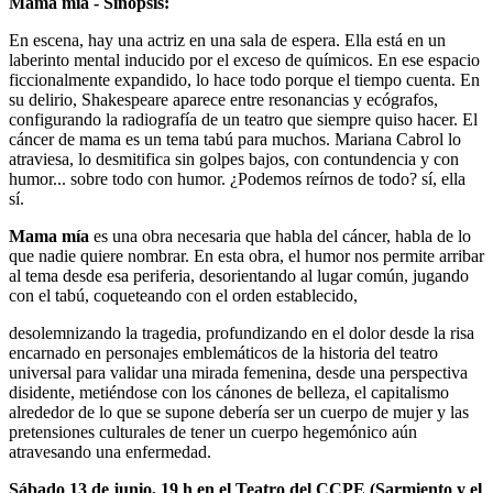
Mama mía - Sinopsis:
En escena, hay una actriz en una sala de espera. Ella está en un
laberinto mental inducido por el exceso de químicos. En ese espacio
ficcionalmente expandido, lo hace todo porque el tiempo cuenta. En
su delirio, Shakespeare aparece entre resonancias y ecógrafos,
configurando la radiografía de un teatro que siempre quiso hacer. El
cáncer de mama es un tema tabú para muchos. Mariana Cabrol lo
atraviesa, lo desmitifica sin golpes bajos, con contundencia y con
humor... sobre todo con humor. ¿Podemos reírnos de todo? sí, ella
sí.
Mama mía
es una obra necesaria que habla del cáncer, habla de lo
que nadie quiere nombrar. En esta obra, el humor nos permite arribar
al tema desde esa periferia, desorientando al lugar común, jugando
con el tabú, coqueteando con el orden establecido,
desolemnizando la tragedia, profundizando en el dolor desde la risa
encarnado en personajes emblemáticos de la historia del teatro
universal para validar una mirada femenina, desde una perspectiva
disidente, metiéndose con los cánones de belleza, el capitalismo
alrededor de lo que se supone debería ser un cuerpo de mujer y las
pretensiones culturales de tener un cuerpo hegemónico aún
atravesando una enfermedad.
Sábado 13 de junio, 19 h en el Teatro del CCPE (Sarmiento y el