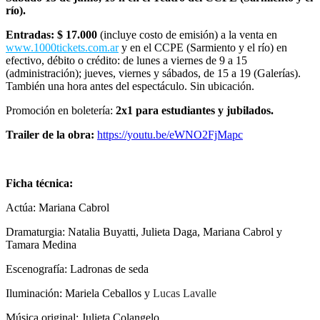
río).
Entradas: $ 17.000
(incluye costo de emisión) a la venta en
www.1000tickets.com.ar
y en el CCPE (Sarmiento y el río) en
efectivo, débito o crédito: de lunes a viernes de 9 a 15
(administración); jueves, viernes y sábados, de 15 a 19 (Galerías).
También una hora antes del espectáculo. Sin ubicación.
Promoción en boletería:
2x1 para estudiantes y jubilados.
Trailer de la obra:
https://youtu.be/eWNO2FjMapc
Ficha técnica:
Actúa: Mariana Cabrol
Dramaturgia: Natalia Buyatti, Julieta Daga, Mariana Cabrol y
Tamara Medina
Escenografía: Ladronas de seda
Iluminación: Mariela Ceballos y
Lucas Lavalle
Música original: Julieta Colangelo