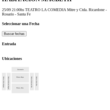
25/09 21:00hs
TEATRO LA COMEDIA
Mitre y Ctda. Ricardone -
Rosario - Santa Fe
Seleccionar una Fecha
Buscar fechas
Entrada
Ubicaciones
Escenario
Platea Baja
Palco Alto Impar
Palco Balcon Impar
Palco Balcon Par
Palco Alto Par
Platea Alta