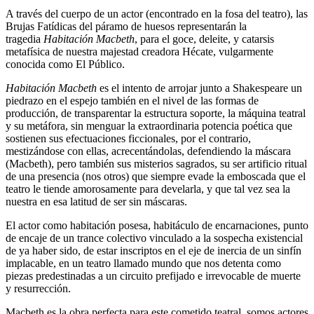
A través del cuerpo de un actor (encontrado en la fosa del teatro), las
Brujas Fatídicas del páramo de huesos representarán la
tragedia
Habitación Macbeth
, para el goce, deleite, y catarsis
metafísica de nuestra majestad creadora Hécate, vulgarmente
conocida como El Público.
Habitación Macbeth
es el intento de arrojar junto a Shakespeare un
piedrazo en el espejo también en el nivel de las formas de
producción, de transparentar la estructura soporte, la máquina teatral
y su metáfora, sin menguar la extraordinaria potencia poética que
sostienen sus efectuaciones ficcionales, por el contrario,
mestizándose con ellas, acrecentándolas, defendiendo la máscara
(Macbeth), pero también sus misterios sagrados, su ser artificio ritual
de una presencia (nos otros) que siempre evade la emboscada que el
teatro le tiende amorosamente para develarla, y que tal vez sea la
nuestra en esa latitud de ser sin máscaras.
El actor como habitación posesa, habitáculo de encarnaciones, punto
de encaje de un trance colectivo vinculado a la sospecha existencial
de ya haber sido, de estar inscriptos en el eje de inercia de un sinfín
implacable, en un teatro llamado mundo que nos detenta como
piezas predestinadas a un circuito prefijado e irrevocable de muerte
y resurrección.
Macbeth es la obra perfecta para este cometido teatral, somos actores