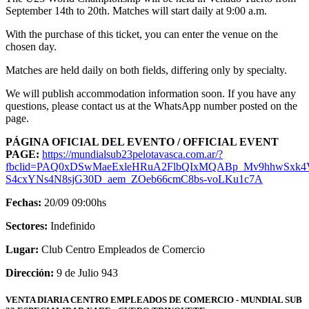
September 14th to 20th. Matches will start daily at 9:00 a.m.
With the purchase of this ticket, you can enter the venue on the
chosen day.
Matches are held daily on both fields, differing only by specialty.
We will publish accommodation information soon. If you have any
questions, please contact us at the WhatsApp number posted on the
page.
PÁGINA OFICIAL DEL EVENTO / OFFICIAL EVENT
PAGE:
https://mundialsub23pelotavasca.com.ar/?
fbclid=PAQ0xDSwMaeExleHRuA2FlbQIxMQABp_Mv9hhwSxk4
S4cxYNs4N8sjG30D_aem_ZOeb66cmC8bs-voLKu1c7A
Fechas:
20/09 09:00hs
Sectores:
Indefinido
Lugar:
Club Centro Empleados de Comercio
Dirección:
9 de Julio 943
VENTA DIARIA CENTRO EMPLEADOS DE COMERCIO - MUNDIAL SUB