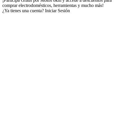
¡Participá Gratis por Motos 0km y accedé a descuentos para
comprar electrodomésticos, herramientas y mucho más!
¿Ya tienes una cuenta?
Iniciar Sesión