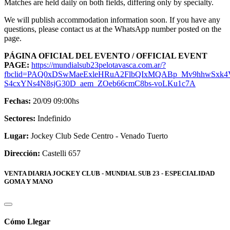
Matches are held daily on both fields, differing only by specialty.
We will publish accommodation information soon. If you have any
questions, please contact us at the WhatsApp number posted on the
page.
PÁGINA OFICIAL DEL EVENTO / OFFICIAL EVENT
PAGE:
https://mundialsub23pelotavasca.com.ar/?
fbclid=PAQ0xDSwMaeExleHRuA2FlbQIxMQABp_Mv9hhwSxk4
S4cxYNs4N8sjG30D_aem_ZOeb66cmC8bs-voLKu1c7A
Fechas:
20/09 09:00hs
Sectores:
Indefinido
Lugar:
Jockey Club Sede Centro - Venado Tuerto
Dirección:
Castelli 657
VENTA DIARIA JOCKEY CLUB - MUNDIAL SUB 23 - ESPECIALIDAD
GOMA Y MANO
Cómo Llegar