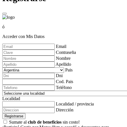
ó
Acceder con Mis Datos
Email
Contraseña
Nombre
Apellido
Pais
Dni
Cod. Pais
Teléfono
Localidad
Localidad / provincia
Dirección
Registrarse
Sumate al
club de beneficios
sin costo!