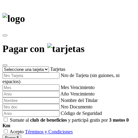
Pagar con
Tarjetas
Nro de Tarjeta (sin guiones, ni
espacios)
Mes Vencimiento
Año Vencimiento
Nombre del Titular
Nro Documento
Código de Seguridad
Sumate al
club de beneficios
y participá gratis por
3 motos 0
Km
Acepto
Términos y Condiciones
Pagar $