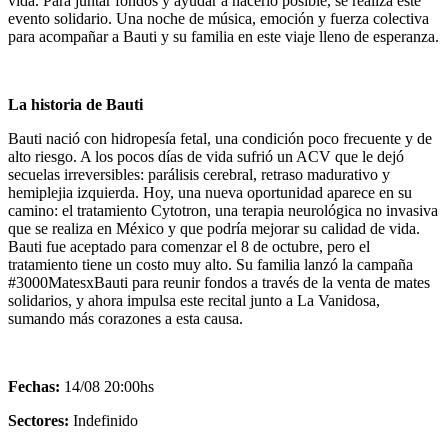
vida. Para juntar fondos y ayudar a hacerlo posible, se realiza este
evento solidario. Una noche de música, emoción y fuerza colectiva
para acompañar a Bauti y su familia en este viaje lleno de esperanza.
La historia de Bauti
Bauti nació con hidropesía fetal, una condición poco frecuente y de
alto riesgo. A los pocos días de vida sufrió un ACV que le dejó
secuelas irreversibles: parálisis cerebral, retraso madurativo y
hemiplejia izquierda. Hoy, una nueva oportunidad aparece en su
camino: el tratamiento Cytotron, una terapia neurológica no invasiva
que se realiza en México y que podría mejorar su calidad de vida.
Bauti fue aceptado para comenzar el 8 de octubre, pero el
tratamiento tiene un costo muy alto. Su familia lanzó la campaña
#3000MatesxBauti para reunir fondos a través de la venta de mates
solidarios, y ahora impulsa este recital junto a La Vanidosa,
sumando más corazones a esta causa.
Fechas:
14/08 20:00hs
Sectores:
Indefinido